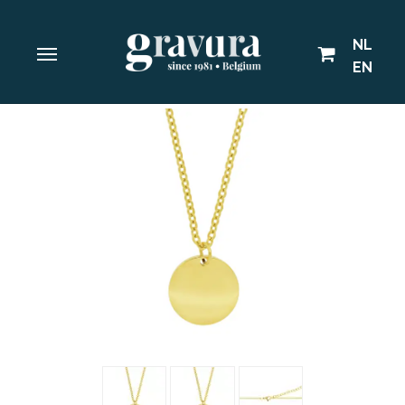
NL
EN