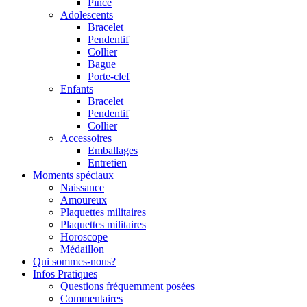
Pince
Adolescents
Bracelet
Pendentif
Collier
Bague
Porte-clef
Enfants
Bracelet
Pendentif
Collier
Accessoires
Emballages
Entretien
Moments spéciaux
Naissance
Amoureux
Plaquettes militaires
Plaquettes militaires
Horoscope
Médaillon
Qui sommes-nous?
Infos Pratiques
Questions fréquemment posées
Commentaires