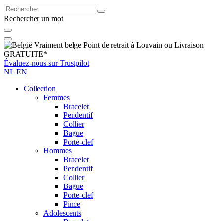
Rechercher un mot
Vraiment
belge
Point de retrait à Louvain ou
Livraison
GRATUITE*
Évaluez-nous sur
Trustpilot
NL
EN
Collection
Femmes
Bracelet
Pendentif
Collier
Bague
Porte-clef
Hommes
Bracelet
Pendentif
Collier
Bague
Porte-clef
Pince
Adolescents