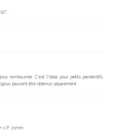
 50*.
joux rembourrée. C'est l'idéal pour petits pendentifs,
 bijoux peuvent être obtenus séparément.
m x P: 21mm