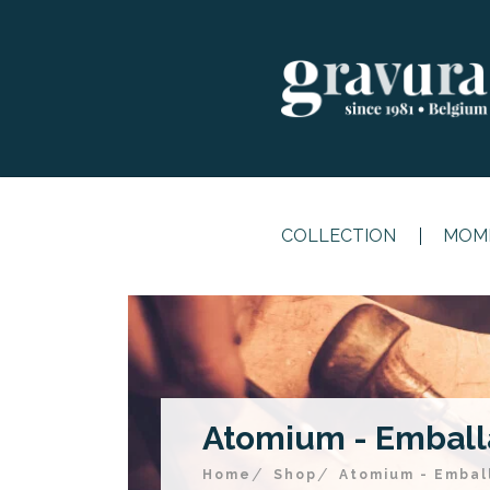
COLLECTION
MOME
Atomium - Emballa
Home
Shop
Atomium - Emball