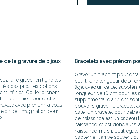
te de la gravure de bijoux
Bracelets avec prénom po
Graver un bracelet pour enfan
z faire graver en ligne les
court. Une longueur de 15 cm
ité à bas prix. Les options
âge, avec un œillet suppléme
nt infinies. Collier prénom,
longueur de 16 cm pour les 
e pour chien, porte-clés
supplémentaire à 14 cm sont 
cravate avec prénom, à vous
pouvons graver le bracelet 
d'avoir de l'imagination pour
date. Un bracelet pour bébé 
x !
de naissance est un cadeau 
naissance, et est donc aussi
naissance, mais il peut égale
baptême. Il arrive souvent qu