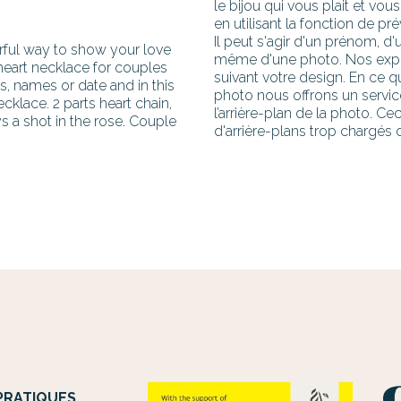
le bijou qui vous plait et vo
en utilisant la fonction de pré
Il peut s'agir d'un prénom, d'
rful way to show your love
même d'une photo. Nos exper
heart necklace for couples
suivant votre design. En ce q
s, names or date and in this
photo nous offrons un servic
klace. 2 parts heart chain,
l’arrière-plan de la photo. Ce
ys a shot in the rose. Couple
d'arrière-plans trop chargés o
PRATIQUES