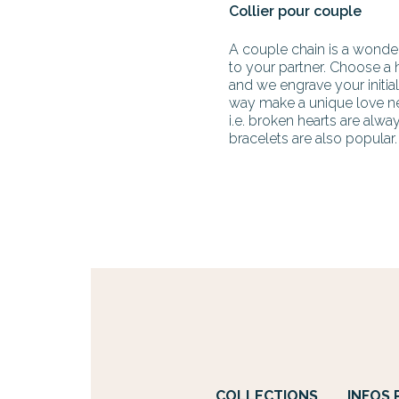
Collier pour couple
A couple chain is a wonde
to your partner. Choose a 
and we engrave your initial
way make a unique love nec
i.e. broken hearts are alwa
bracelets are also popular.
COLLECTIONS
INFOS 