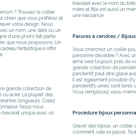
bracelet avec le nom du béb
mère et fille est aussi un me
rénom ? Trouvez le collier
une naissance.
r chien que vous préférez et
aver votre design. Nous
 avec un nom, une date ou un
né d'une photo fait partie
Parures à cendres / Bijou
tés que nous proposons. Un
 cadeau fantastique à offrir
Vous cherchez un collier pou
e.
personne décédée ? Avec un c
aimé sera toujours près de 
grande collection de pendent
pendentif peut être gravé a
Il est également possible d'
pendentifs urnes sont livrés 
tre grande collection de
Vous remplissez vous-même 
 ou acier. La plupart des
fférentes longueurs. Créez
sonnalisé. Nous nous
e bracelet unique avec un
Procédure bijoux personna
Graver des bijoux, un collier, un
comment cela se passe. Tout