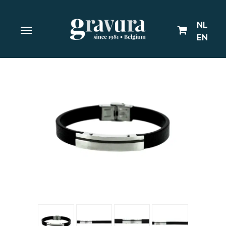
NL
EN