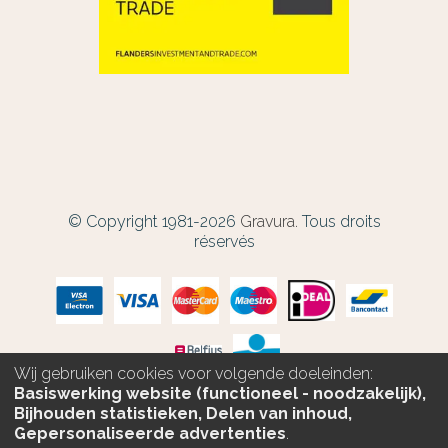
© Copyright 1981-2026
Gravura.
Tous droits
réservés
Wij gebruiken cookies voor volgende doeleinden:
Basiswerking website (functioneel - noodzakelijk),
Bijhouden statistieken, Delen van inhoud,
PERSONNALISEZ
Gepersonaliseerde advertenties
.