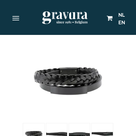
NL
EN