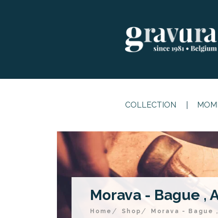
COLLECTION
MOME
Morava - Bague , 
Home
Shop
Morava - Bague 