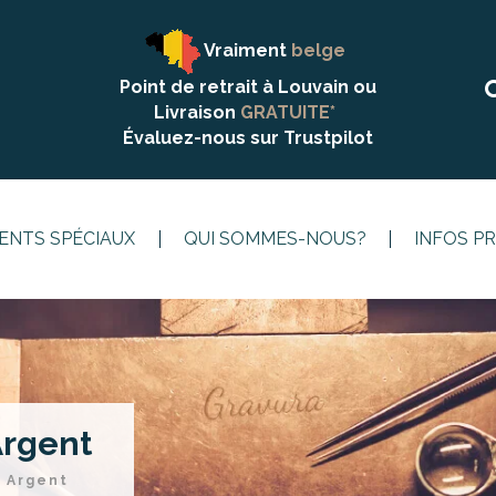
Vraiment
belge
Point de retrait à Louvain ou
Livraison
GRATUITE*
Évaluez-nous sur
Trustpilot
NTS SPÉCIAUX
QUI SOMMES-NOUS?
INFOS P
Argent
, Argent