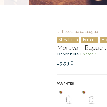
← Retour au catalogue
St. Valentin
Femme
Ho
Morava - Bague ,
Disponibilité:
En stock
49,99 €
VARIANTES