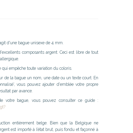
s'agit d'une bague unisexe de 4 mm.
'excellents composants argent. Ceci est libre de tout
iallergique.
 qui empêche toute variation du coloris.
rieur de la bague un nom, une date ou un texte court. En
onnalisé', vous pouvez ajouter d'emblée votre propre
ésultat par avance.
 de votre bague, vous pouvez consulter ce guide :
gt?
duction entièrement belge. Bien que la Belgique ne
rgent est importé à l’état brut, puis fondu et façonné à