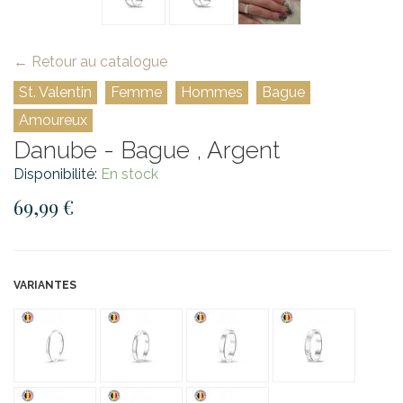
← Retour au catalogue
St. Valentin
Femme
Hommes
Bague
Amoureux
Danube - Bague , Argent
Disponibilité:
En stock
69,99 €
VARIANTES