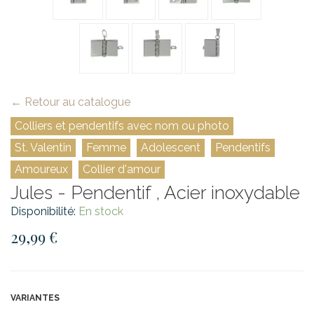
← Retour au catalogue
Colliers et pendentifs avec nom ou photo
St. Valentin
Femme
Adolescent
Pendentifs
Amoureux
Collier d'amour
Jules - Pendentif , Acier inoxydable
Disponibilité:
En stock
29,99 €
VARIANTES