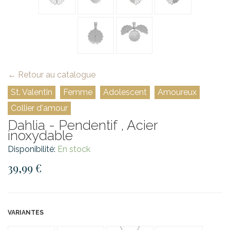
← Retour au catalogue
St. Valentin
Femme
Adolescent
Amoureux
Collier d'amour
Dahlia - Pendentif , Acier
inoxydable
Disponibilité:
En stock
39,99 €
VARIANTES