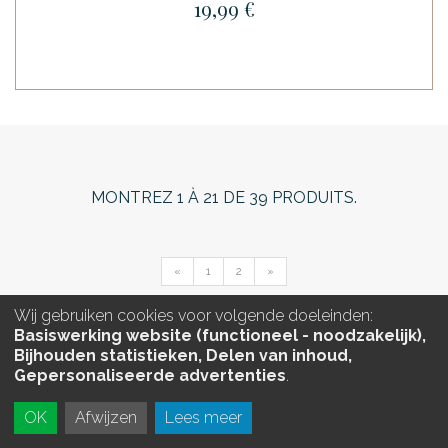
19,99 €
MONTREZ
1
À
21
DE
39
PRODUITS.
«
1
2
»
Wij gebruiken cookies voor volgende doeleinden:
Basiswerking website (functioneel - noodzakelijk),
Bijhouden statistieken, Delen van inhoud,
Gepersonaliseerde advertenties
.
OK
Afwijzen
Lees meer