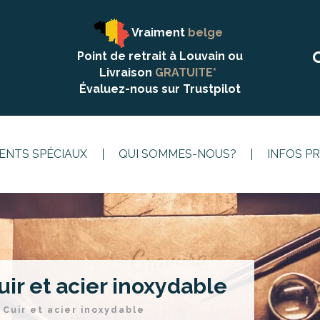
Vraiment
belge
Point de retrait à Louvain ou
Livraison
GRATUITE*
Évaluez-nous sur
Trustpilot
NTS SPÉCIAUX
QUI SOMMES-NOUS?
INFOS P
uir et acier inoxydable
, Cuir et acier inoxydable