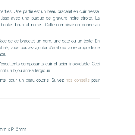
arties. Une partie est un beau bracelet en cuir tressé.
lisse avec une plaque de gravure noire étroite. La
e boules brun et noires. Cette combinaison donne au
 face de ce bracelet un nom, une date ou un texte. En
alisé', vous pouvez ajouter d'emblée votre propre texte
nce.
'excellents composants cuir et acier inoxydable. Ceci
ntit un bijou anti-allergique.
inte, pour un beau coloris. Suivez
nos conseils
pour
16mm x P: 6mm