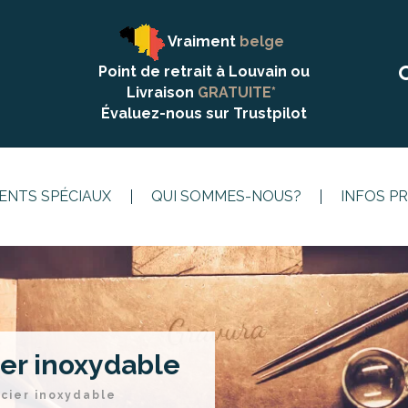
Vraiment
belge
Point de retrait à Louvain ou
Livraison
GRATUITE*
Évaluez-nous sur
Trustpilot
NTS SPÉCIAUX
QUI SOMMES-NOUS?
INFOS P
ier inoxydable
Acier inoxydable