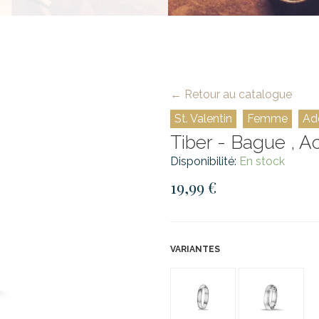
← Retour au catalogue
St. Valentin
Femme
Ad
Tiber - Bague , A
Disponibilité:
En stock
19,99 €
VARIANTES