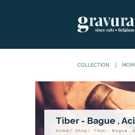
COLLECTION
MOME
Tiber - Bague , Ac
Home
Shop
Tiber - Bague , 