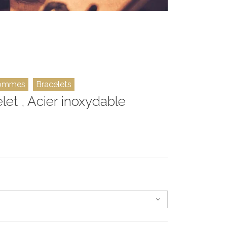
ommes
Bracelets
et , Acier inoxydable