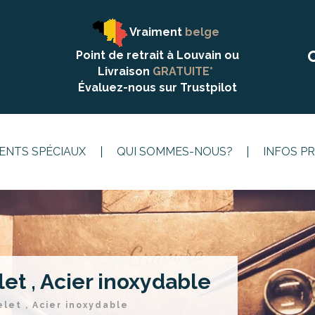
Vraiment
belge
Point de retrait à Louvain ou
Livraison
GRATUITE*
Évaluez-nous sur
Trustpilot
NTS SPÉCIAUX
QUI SOMMES-NOUS?
INFOS P
et , Acier inoxydable
let , Acier inoxydable