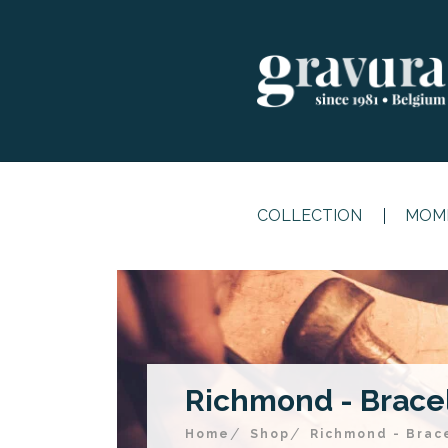
COLLECTION
MOME
Richmond - Bracel
Home
Shop
Richmond - Brace