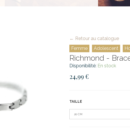
← Retour au catalogue
Femme
Adolescent
H
Richmond - Bracel
Disponibilité:
En stock
24,99 €
TAILLE
20 CM