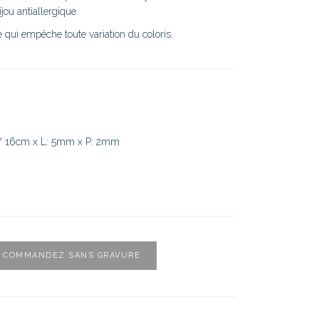
ijou antiallergique.
 qui empêche toute variation du coloris.
7 / 16cm x L: 5mm x P: 2mm
COMMANDEZ SANS GRAVURE