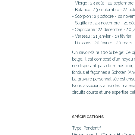
- Vierge : 23 août - 22 septembre
- Balance : 23 septembre - 22 oct
- Scorpion : 23 octobre - 22 nove
- Sagittaire : 23 novembre - 21 d
- Capricorne : 22 décembre - 20 j
- Verseau : 21 janvier - 19 février
- Poissons : 20 février - 20 mars
Un savoir-faire 100 % belge: Ce bi
belge. Il est composé d’un noyau e
ne disposant pas de mines d’or, 
fondus et façonnés à Schoten (Anv
La gravure personnalisée est ensui
Nous associons ainsi des matériaux
circuits courts et une expertise be
SPÉCIFICATIONS
Type: Pendentif
Dimensions: L: 17mm x H: 19mm