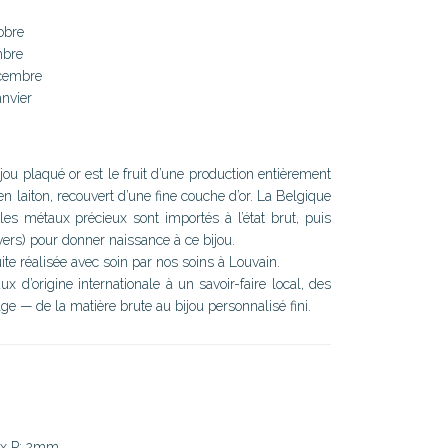
obre
mbre
écembre
anvier
jou plaqué or est le fruit d’une production entièrement
n laiton, recouvert d’une fine couche d’or. La Belgique
les métaux précieux sont importés à l’état brut, puis
ers) pour donner naissance à ce bijou.
te réalisée avec soin par nos soins à Louvain.
 d’origine internationale à un savoir-faire local, des
lge — de la matière brute au bijou personnalisé fini.
 x P: 2mm