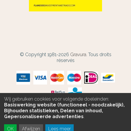
© Copyright 1981-2026
Gravura.
Tous droits
réservés
Wij gebruiken cookies voor volgende doeleinden:
Basiswerking website (functioneel - noodzakelijk),
Bijhouden statistieken, Delen van inhoud,
PERSONNALISEZ
Gepersonaliseerde advertenties
.
OK
Afwijzen
Lees meer
COMMANDEZ SANS GRAVURE