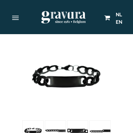
NL
EN