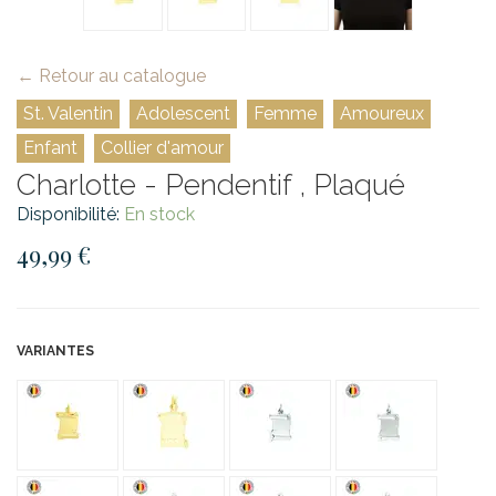
← Retour au catalogue
St. Valentin
Adolescent
Femme
Amoureux
Enfant
Collier d'amour
Charlotte - Pendentif , Plaqué
Disponibilité:
En stock
49,99 €
VARIANTES