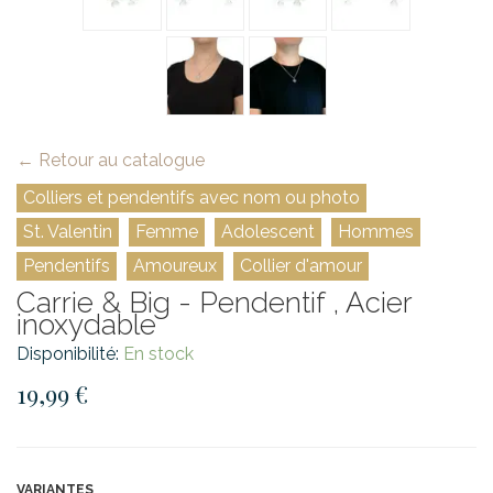
← Retour au catalogue
Colliers et pendentifs avec nom ou photo
St. Valentin
Femme
Adolescent
Hommes
Pendentifs
Amoureux
Collier d'amour
Carrie & Big - Pendentif , Acier
inoxydable
Disponibilité:
En stock
19,99 €
VARIANTES