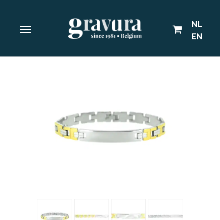
NL
EN