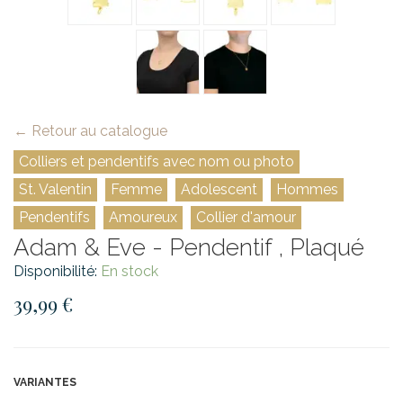
← Retour au catalogue
Colliers et pendentifs avec nom ou photo
St. Valentin
Femme
Adolescent
Hommes
Pendentifs
Amoureux
Collier d'amour
Adam & Eve - Pendentif , Plaqué
Disponibilité:
En stock
39,99 €
VARIANTES