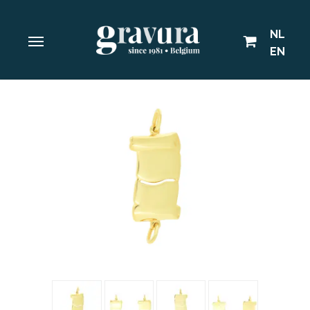
NL
EN