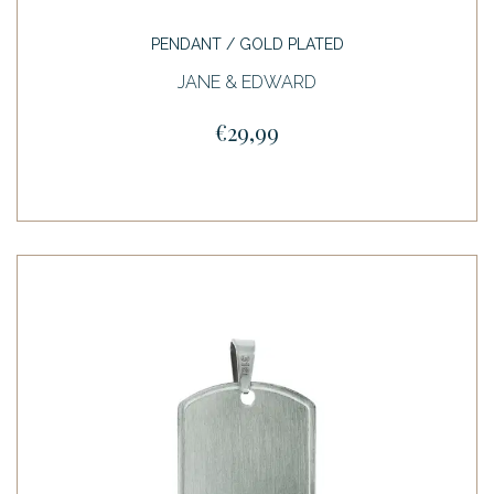
PENDANT / GOLD PLATED
JANE & EDWARD
€29,99