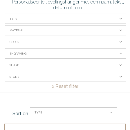
Personaliseer je lievelingshanger met een naam, tekst,
datum of foto.
TYPE
MATERIAL
COLOR
ENGRAVING
SHAPE
STONE
x
Reset filter
TYPE
Sort on