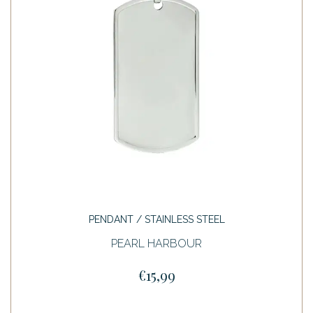
PENDANT / STAINLESS STEEL
PEARL HARBOUR
€15,99