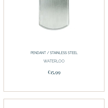
PENDANT / STAINLESS STEEL
WATERLOO
€15,99