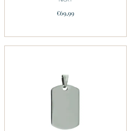
€69,99