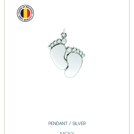
PENDANT / SILVER
NICKY