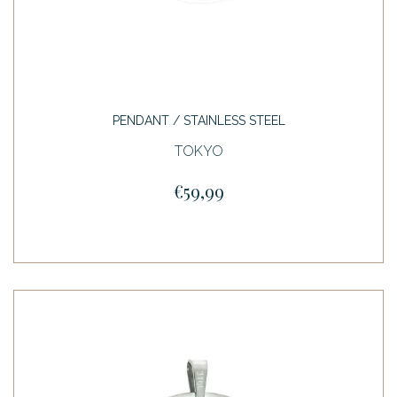
PENDANT / STAINLESS STEEL
TOKYO
€59,99