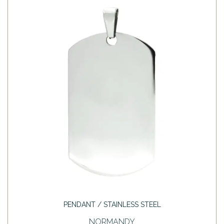
PENDANT / STAINLESS STEEL
NORMANDY