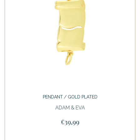
PENDANT / GOLD PLATED
ADAM & EVA
€39,99