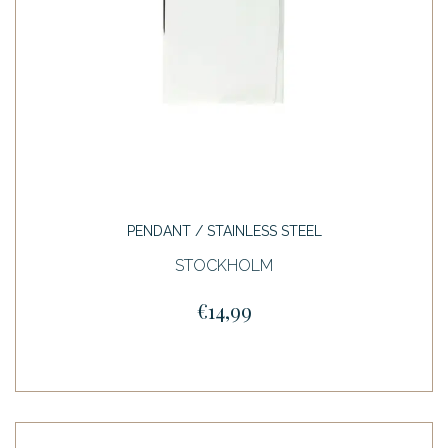
PENDANT / STAINLESS STEEL
STOCKHOLM
€14,99