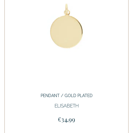
PENDANT / GOLD PLATED
ELISABETH
€34,99