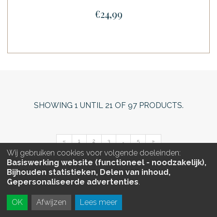
€24,99
SHOWING
1
UNTIL
21
OF
97
PRODUCTS.
«
1
2
3
…
5
»
Wij gebruiken cookies voor volgende doeleinden:
Basiswerking website (functioneel - noodzakelijk),
Bijhouden statistieken, Delen van inhoud,
Gepersonaliseerde advertenties
.
OK
Afwijzen
Lees meer