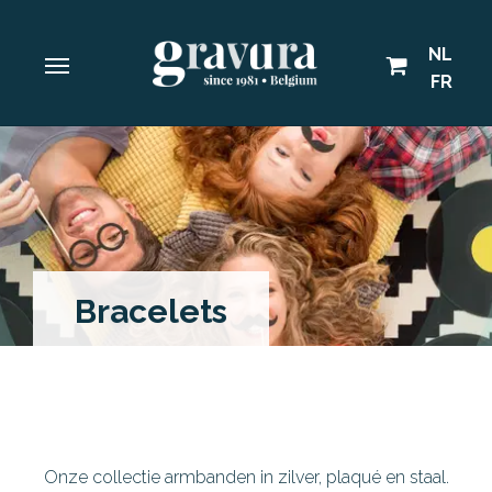
NL
FR
Bracelets
Onze collectie armbanden in zilver, plaqué en staal.