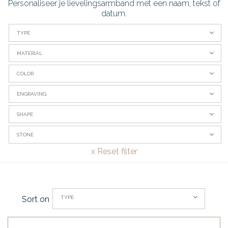
Personaliseer je lievelingsarmband met een naam, tekst of
datum.
TYPE
MATERIAL
COLOR
ENGRAVING
SHAPE
STONE
x
Reset filter
TYPE
Sort on