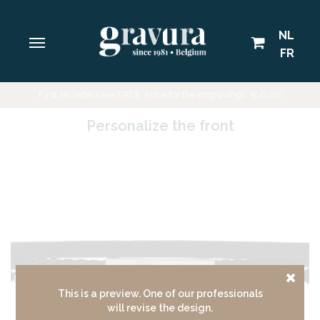
NL
FR
First six letters are FREE. Price for the engravings:
€
0.00
Personalize the front
This is a preview. One of our professionals
will revise the design.